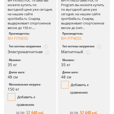
BH Fitness FDC 19 G860 вы
BH FITNESS G860 FDC19
можете купить по
Program вы можете купить
выгодной цене уже сегодня,
по выгодной цене уже
на нашем сайте
сегодня, на нашем сайте
sportbella.ru. Снаряд
sportbella.ru. Снаряд
выдерживает спортсменов
выдерживает спортсменов
весом до 150 кг,...
весом до (нет...
Производитель:
Производитель:
BH FITNESS
BH FITNESS
Тип системы нагружения
Тип системы нагружения
Электромагнитная
Магнитный
Маховик:
Маховик:
35 кг
35 кг
Длина шага:
Длина шага:
48 см
48 см
Максимальная нагрузка:
Добавить к
150 кг
сравнению
Добавить к
сравнению
52 640
52 640
72 700
руб.
72 700
руб.