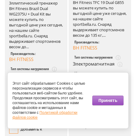
BH Fitness TFC 19 Dual G855
Эллиптический тренажер
вы можете купить по
BH Fitness Brazil Dual
выгодной цене уже сегодня,
WG2375U + Dual Kit вы
на нашем сайте
можете купить по
sportbella.ru. Снаряд
выгодной цене уже сегодня,
выдерживает спортсменов
на нашем сайте
весом до 135 кг,...
sportbella.ru. Снаряд
выдерживает спортсменов
Производитель:
весом до...
BH FITNESS
Производитель:
Тип системы нагружения
BH FITNESS
Электромагнитная
Тип системы нагружения
Маховик:
Электромагнитная
22 кг
Этот сайт обрабатывает Cookies с целью
Маховик:
Длина шага:
персонализации сервисов и чтобы
16 кг
48 см
пользоваться веб-сайтом было удобнее.
Продолжая просматривать этот сайт, вы
Длина шага:
Принять
Максимальная нагрузка:
соглашаетесь на использование нами
46 см
135 кг
файлов cookie и метаданных в
соответствии с
Политикой обработки
Максимальная нагрузка:
Добавить к
файлов cookie
135 кг
сравнению
Добавить к