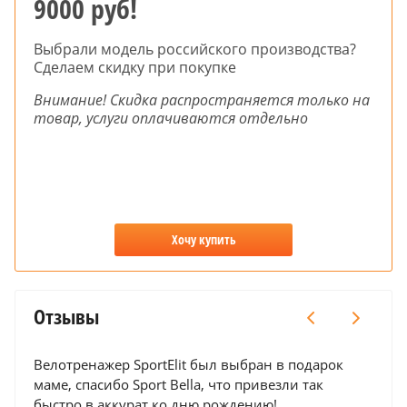
9000 руб!
Выбрали модель российского производства?
Сделаем скидку при покупке
Внимание! Скидка распространяется только на
товар, услуги оплачиваются отдельно
Хочу купить
Отзывы
Велотренажер SportElit был выбран в подарок
Хочу
маме, спасибо Sport Bella, что привезли так
данн
быстро,в аккурат ко дню рождению!
бату