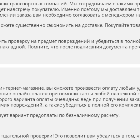
ощи транспортных компаний. Мы сотрудничаем с такими орг
дет навстречу покупателю. Именно поэтому мы доставляем то
млении заказа вам необходимо согласовать с менеджером 
ожете существенно сэкономить на доставке. Покупайте тов
ить проверку на предмет повреждений и убедиться в полно
 накладной. Помните, что после подписания документа пре
интернет-магазине, вы сможете произвести оплату любым уд
ршив онлайн-платеж при помощи карты любой платежной си
орого варианта оплаты очевидны: ведь при получении зака
чия повреждений, а также убедиться в полной его комплек
вует вариант предоплаты по безналичному расчету.
 тщательной проверки! Это позволит вам убедиться в том, 