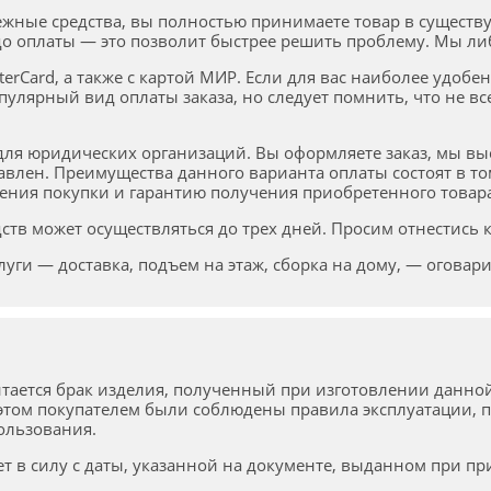
жные средства, вы полностью принимаете товар в существ
о оплаты — это позволит быстрее решить проблему. Мы либ
sterCard, а также с картой МИР. Если для вас наиболее удоб
пулярный вид оплаты заказа, но следует помнить, что не 
 для юридических организаций. Вы оформляете заказ, мы вы
авлен. Преимущества данного варианта оплаты состоят в том
ения покупки и гарантию получения приобретенного товара
в может осуществляться до трех дней. Просим отнестись к
уги — доставка, подъем на этаж, сборка на дому, — оговар
тается брак изделия, полученный при изготовлении данн
 этом покупателем были соблюдены правила эксплуатации, п
пользования.
т в силу с даты, указанной на документе, выданном при пр