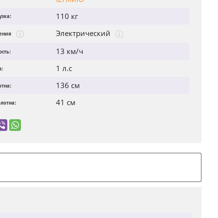
110 кг
узка:
Электрический
жения
13 км/ч
сть:
1 л.с
я:
136 см
отна:
41 см
лотна: