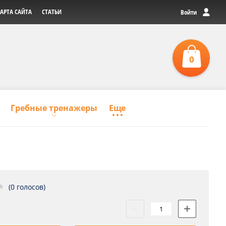
АРТА САЙТА
СТАТЬИ
Войти
0
0
р
З
Гребные тренажеры
(0 голосов)
−
+