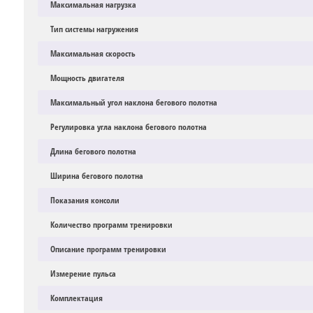
Максимальная нагрузка
Тип системы нагружения
Максимальная скорость
Мощность двигателя
Максимальный угол наклона бегового полотна
Регулировка угла наклона бегового полотна
Длина бегового полотна
Ширина бегового полотна
Показания консоли
Количество программ тренировки
Описание программ тренировки
Измерение пульса
Комплектация