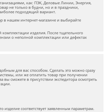
анизациями, как: ПЭК, Деловые Линии, Энергия,
вар не только в будни, но и в праздники,
наиболее подходящий вариант.
ар в нашем интернет-магазине и выбирайте
й комплектации изделия. После тщательного
тензии о неполной комплектации или дефектах
обным для вас способом. Сделать это можно сразу
стемы, или же оплатить товар при получении
за вы сможете в присутствии экспедитора осмотреть
тации.
что изделие соответствует заявленным параметрам.