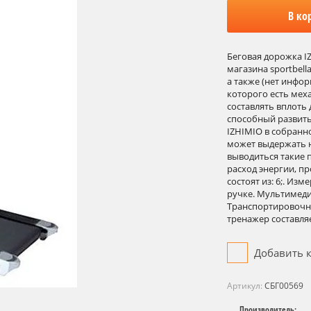
В ко
Беговая дорожка IZ
магазина sportbell
а также (нет инфор
которого есть мех
составлять вплоть 
способный развить
IZHIMIO в собранно
может выдержать на
выводиться такие 
расход энергии, п
состоят из: 6;. Из
ручке. Мультимеди
Транспортировочны
тренажер составля
Добавить 
Артикул:
СБГ00569
Производитель: