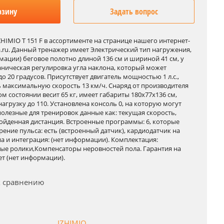
рзину
Задать вопрос
HIMIO T 151 F в ассортименте на странице нашего интернет-
a.ru. Данный тренажер имеет Электрический тип нагружения,
мации) беговое полотно длиной 136 см и шириной 41 см, у
аническая регулировка угла наклона, который может
до 20 градусов. Присутствует двигатель мощностью 1 л.с.,
 максимальную скорость 13 км/ч. Снаряд от производителя
м состоянии весит 65 кг, имеет габариты 180x77x136 см,
грузку до 110. Установлена консоль 0, на которую могут
полезные для тренировок данные как: текущая скорость,
ройденная дистанция. Встроенные программы: 6, которые
мерение пульса: есть (встроенный датчик), кардиодатчик на
а и интеграция: (нет информации). Комплектация:
е ролики,Компенсаторы неровностей пола. Гарантия на
ет (нет информации).
к сравнению
IZHIMIO