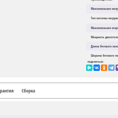
Максимальная нагр
Тип системы нагру
Максимальная скоро
Мощность двигател
Длина бегового пол
Ширина бегового по
поделиться:
арантия
Сборка